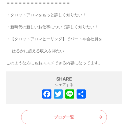
＝＝＝＝＝＝＝＝＝＝＝＝＝＝＝＝
・タロットアロマをもっと詳しく知りたい！
・新時代の新しいお仕事について詳しく知りたい！
・【タロットアロマヒーリング】でパートや会社員を
はるかに超える収入を得たい！
このような方にもおススメできる内容になってます。
SHARE
シェアする
F
T
Li
共
a
w
n
有
c
itt
e
ブログ一覧
e
er