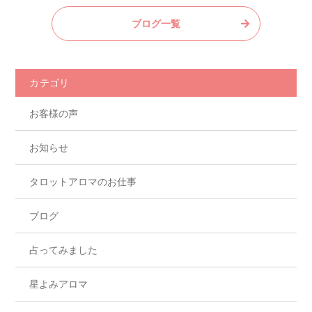
c
itt
e
ブログ一覧
e
er
b
o
カテゴリ
o
お客様の声
k
お知らせ
タロットアロマのお仕事
ブログ
占ってみました
星よみアロマ