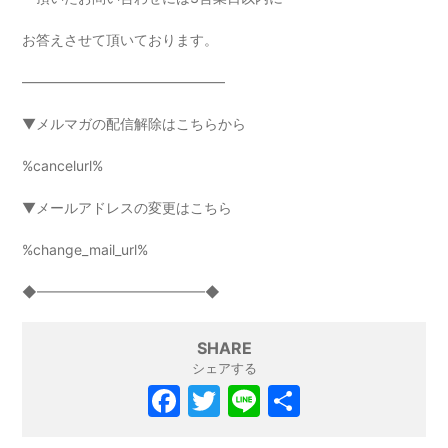
お答えさせて頂いております。
——————————————–
▼メルマガの配信解除はこちらから
%cancelurl%
▼メールアドレスの変更はこちら
%change_mail_url%
◆————————————◆
SHARE
シェアする
F
T
Li
共
a
w
n
有